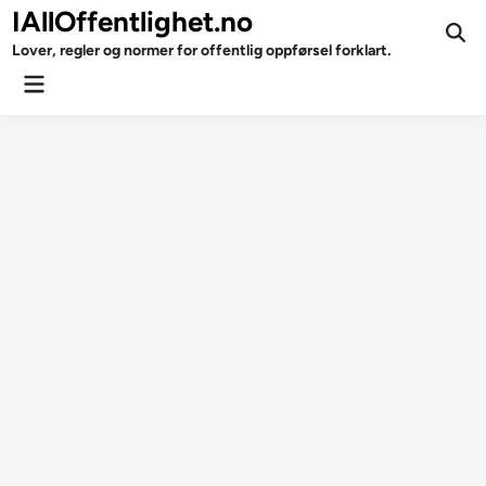
Skip
IAllOffentlighet.no
to
Ope
Lover, regler og normer for offentlig oppførsel forklart.
Sear
content
Main
Menu