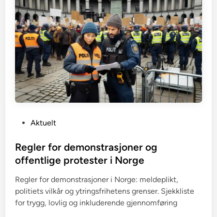
P
Aktuelt
o
s
Regler for demonstrasjoner og
t
offentlige protester i Norge
e
Regler for demonstrasjoner i Norge: meldeplikt,
d
politiets vilkår og ytringsfrihetens grenser. Sjekkliste
i
for trygg, lovlig og inkluderende gjennomføring
n