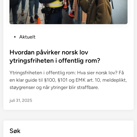
P
Aktuelt
o
s
Hvordan påvirker norsk lov
t
ytringsfriheten i offentlig rom?
e
Ytringsfriheten i offentlig rom: Hva sier norsk lov? Få
d
en klar guide til §100, §101 og EMK art. 10, meldeplikt,
i
støygrenser og når ytringer blir straffbare.
n
juli 31, 2025
Søk