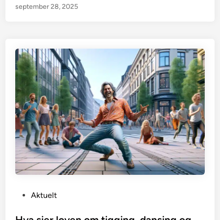
september 28, 2025
P
Aktuelt
o
s
Hva sier loven om tigging, dansing og