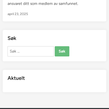
ansvaret ditt som medlem av samfunnet.
n
april 23, 2025
Søk
Søk
etter:
Aktuelt