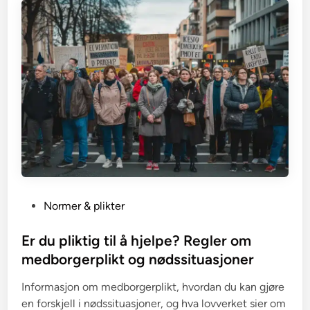
P
Normer & plikter
o
s
Er du pliktig til å hjelpe? Regler om
t
medborgerplikt og nødssituasjoner
e
Informasjon om medborgerplikt, hvordan du kan gjøre
d
en forskjell i nødssituasjoner, og hva lovverket sier om
i