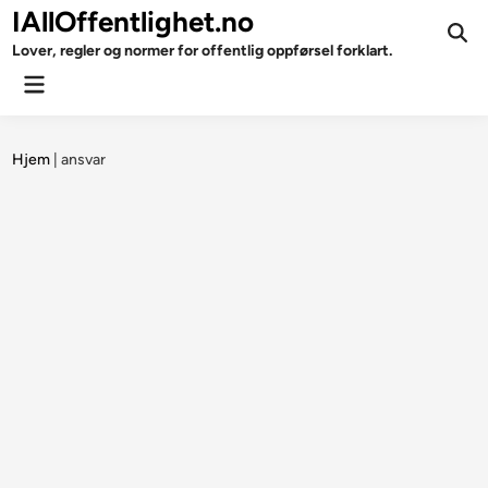
Skip
IAllOffentlighet.no
to
Ope
Lover, regler og normer for offentlig oppførsel forklart.
Sear
content
Main
Menu
Hjem
|
ansvar