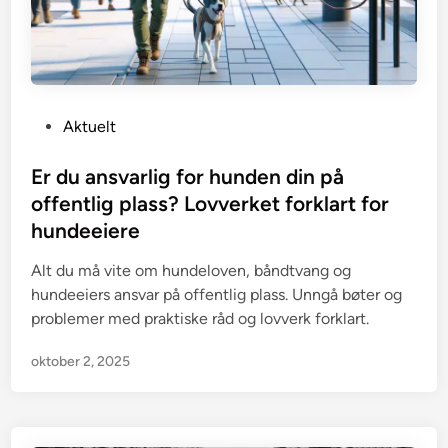
P
Aktuelt
o
s
Er du ansvarlig for hunden din på
t
offentlig plass? Lovverket forklart for
e
hundeeiere
d
i
Alt du må vite om hundeloven, båndtvang og
n
hundeeiers ansvar på offentlig plass. Unngå bøter og
problemer med praktiske råd og lovverk forklart.
oktober 2, 2025