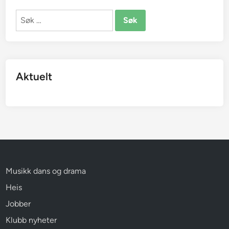
Søk
etter:
Aktuelt
Musikk dans og drama
Heis
Jobber
Klubb nyheter