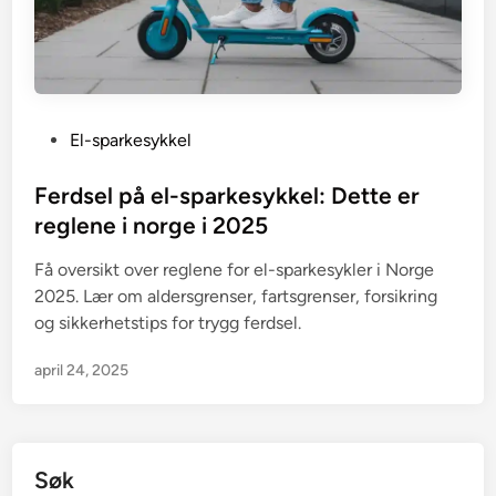
P
El-sparkesykkel
o
s
Ferdsel på el-sparkesykkel: Dette er
t
reglene i norge i 2025
e
Få oversikt over reglene for el-sparkesykler i Norge
d
2025. Lær om aldersgrenser, fartsgrenser, forsikring
i
og sikkerhetstips for trygg ferdsel.
n
april 24, 2025
Søk