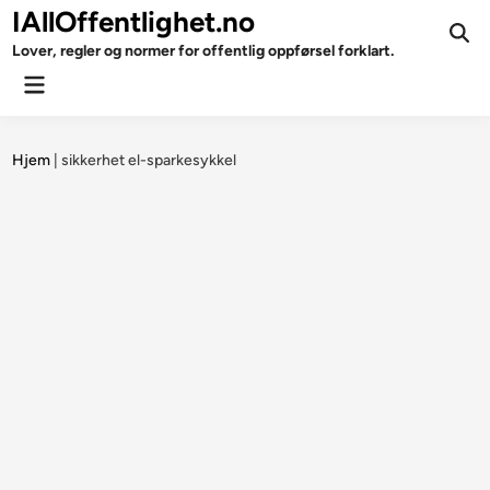
Skip
IAllOffentlighet.no
to
Ope
Lover, regler og normer for offentlig oppførsel forklart.
Sear
content
Main
Menu
Hjem
|
sikkerhet el-sparkesykkel