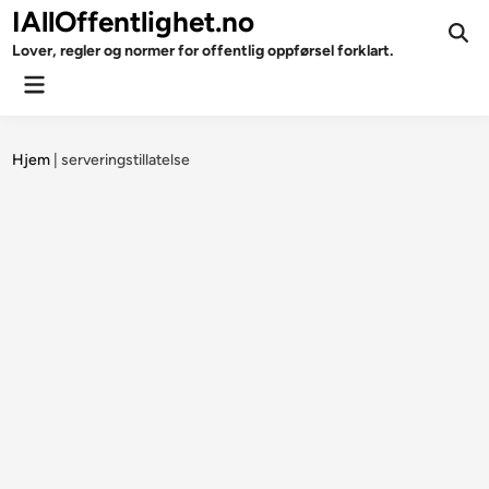
Skip
IAllOffentlighet.no
to
Ope
Lover, regler og normer for offentlig oppførsel forklart.
Sear
content
Main
Menu
Hjem
|
serveringstillatelse