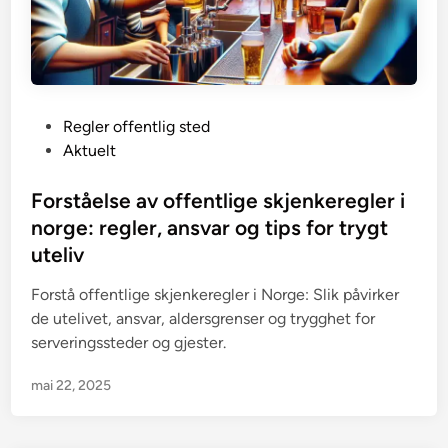
P
Regler offentlig sted
o
Aktuelt
s
t
Forståelse av offentlige skjenkeregler i
e
norge: regler, ansvar og tips for trygt
d
uteliv
i
n
Forstå offentlige skjenkeregler i Norge: Slik påvirker
de utelivet, ansvar, aldersgrenser og trygghet for
serveringssteder og gjester.
mai 22, 2025