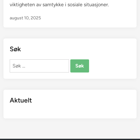
viktigheten av samtykke i sosiale situasjoner.
n
august 10, 2025
Søk
Søk
etter:
Aktuelt