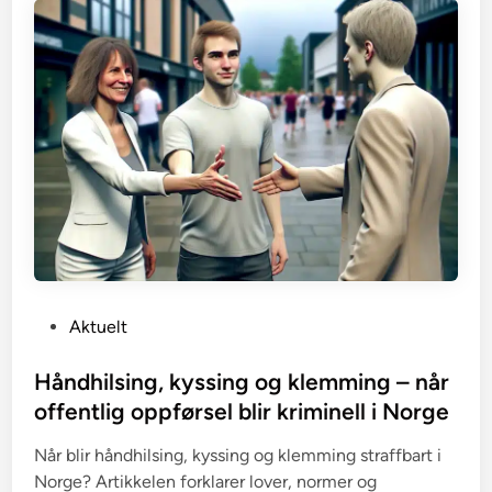
P
Aktuelt
o
s
Håndhilsing, kyssing og klemming – når
t
offentlig oppførsel blir kriminell i Norge
e
Når blir håndhilsing, kyssing og klemming straffbart i
d
Norge? Artikkelen forklarer lover, normer og
i