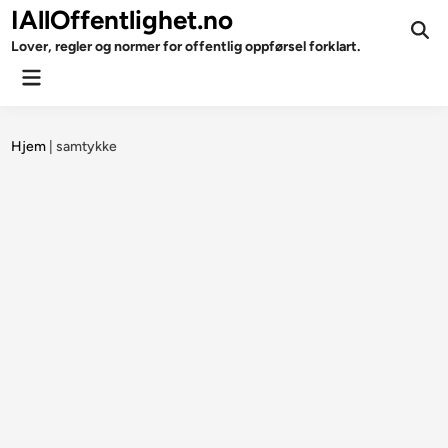
Skip
IAllOffentlighet.no
to
Ope
Lover, regler og normer for offentlig oppførsel forklart.
Sear
content
Main
Menu
Hjem
|
samtykke