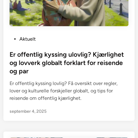
P
Aktuelt
o
s
Er offentlig kyssing ulovlig? Kjærlighet
t
og lovverk globalt forklart for reisende
e
og par
d
i
Er offentlig kyssing lovlig? Få oversikt over regler,
n
lover og kulturelle forskjeller globalt, og tips for
reisende om offentlig kjærlighet.
september 4, 2025