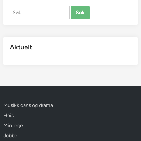
Søk
etter:
Aktuelt
Musikk dans og drama
Heis
Min lege
Jobber