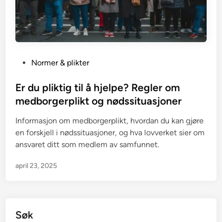
P
Normer & plikter
o
s
Er du pliktig til å hjelpe? Regler om
t
medborgerplikt og nødssituasjoner
e
Informasjon om medborgerplikt, hvordan du kan gjøre
d
en forskjell i nødssituasjoner, og hva lovverket sier om
i
ansvaret ditt som medlem av samfunnet.
n
april 23, 2025
Søk