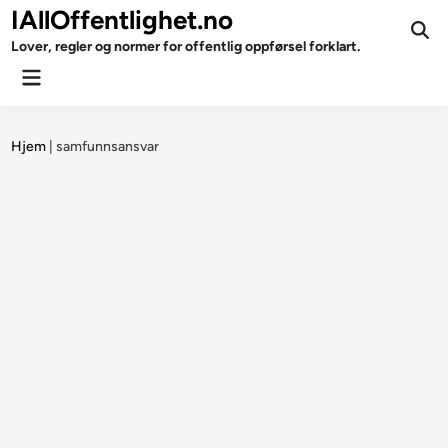
Skip
IAllOffentlighet.no
to
Ope
Lover, regler og normer for offentlig oppførsel forklart.
Sear
content
Main
Menu
Hjem
|
samfunnsansvar