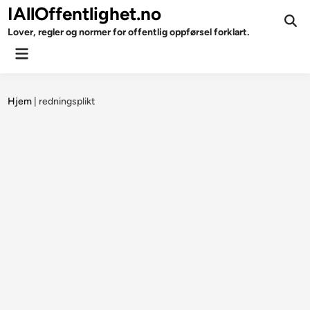
Skip
IAllOffentlighet.no
to
Ope
Lover, regler og normer for offentlig oppførsel forklart.
Sear
content
Main
Menu
Hjem
|
redningsplikt