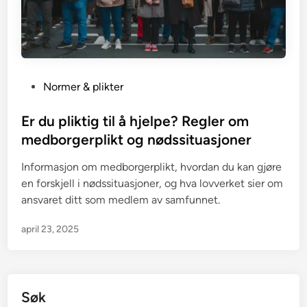
P
Normer & plikter
o
s
Er du pliktig til å hjelpe? Regler om
t
medborgerplikt og nødssituasjoner
e
Informasjon om medborgerplikt, hvordan du kan gjøre
d
en forskjell i nødssituasjoner, og hva lovverket sier om
i
ansvaret ditt som medlem av samfunnet.
n
april 23, 2025
Søk