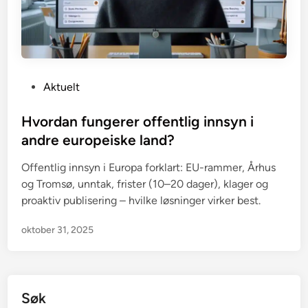
P
Aktuelt
o
s
Hvordan fungerer offentlig innsyn i
t
andre europeiske land?
e
Offentlig innsyn i Europa forklart: EU-rammer, Århus
d
og Tromsø, unntak, frister (10–20 dager), klager og
i
proaktiv publisering – hvilke løsninger virker best.
n
oktober 31, 2025
Søk