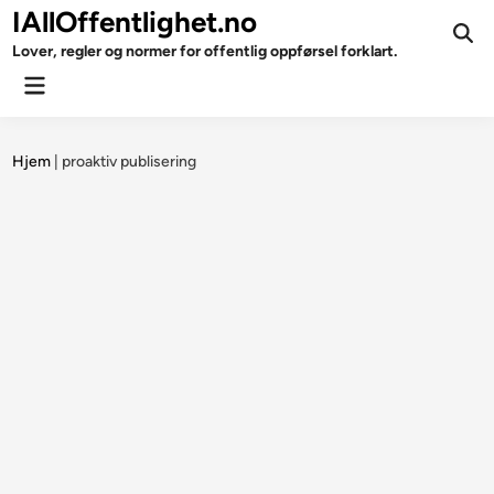
Skip
IAllOffentlighet.no
to
Ope
Lover, regler og normer for offentlig oppførsel forklart.
Sear
content
Main
Menu
Hjem
|
proaktiv publisering