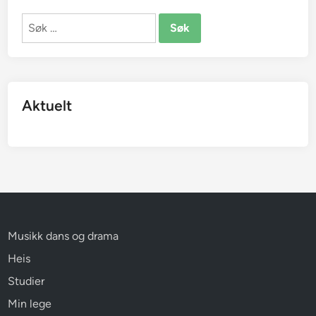
Søk
etter:
Aktuelt
Musikk dans og drama
Heis
Studier
Min lege