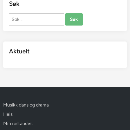
Søk
Søk
etter:
Aktuelt
Musikk dans og drama
Heis
Min restaurant