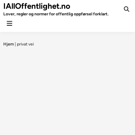
Skip
IAllOffentlighet.no
to
Ope
Lover, regler og normer for offentlig oppførsel forklart.
Sear
content
Main
Menu
Hjem
|
privat vei