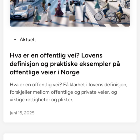
P
Aktuelt
o
s
Hva er en offentlig vei? Lovens
t
definisjon og praktiske eksempler på
e
offentlige veier i Norge
d
i
Hva er en offentlig vei? Få klarhet i lovens definisjon,
n
forskjeller mellom offentlige og private veier, og
viktige rettigheter og plikter.
juni 15, 2025