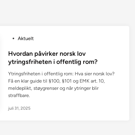
P
Aktuelt
o
s
Hvordan påvirker norsk lov
t
ytringsfriheten i offentlig rom?
e
Ytringsfriheten i offentlig rom: Hva sier norsk lov?
d
Få en klar guide til §100, §101 og EMK art. 10,
i
meldeplikt, støygrenser og når ytringer blir
n
straffbare.
juli 31, 2025