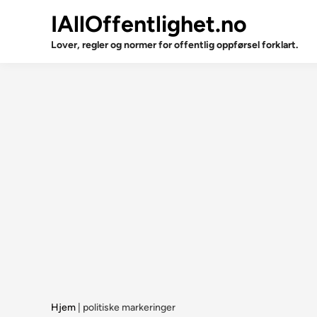
Skip
IAllOffentlighet.no
to
content
Lover, regler og normer for offentlig oppførsel forklart.
Hjem
|
politiske markeringer