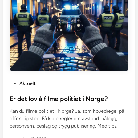
P
Aktuelt
o
s
Er det lov å filme politiet i Norge?
t
Kan du filme politiet i Norge? Ja, som hovedregel på
e
offentlig sted. Få klare regler om avstand, pålegg,
d
personvern, beslag og trygg publisering. Med tips.
i
n