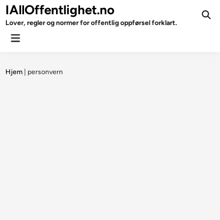
Skip
IAllOffentlighet.no
to
Ope
Lover, regler og normer for offentlig oppførsel forklart.
Sear
content
Main
Menu
Hjem
|
personvern