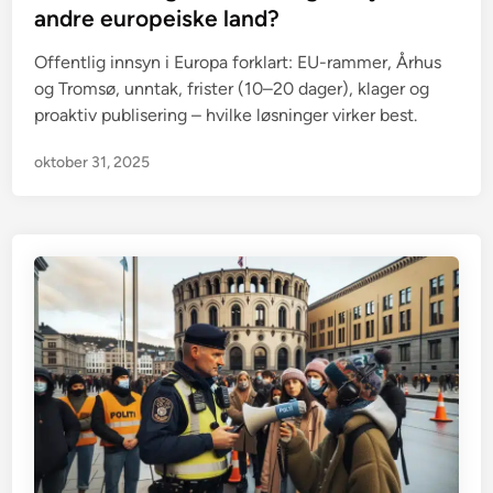
t
andre europeiske land?
e
Offentlig innsyn i Europa forklart: EU-rammer, Århus
d
og Tromsø, unntak, frister (10–20 dager), klager og
i
proaktiv publisering – hvilke løsninger virker best.
n
oktober 31, 2025