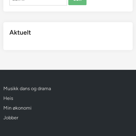
etter:
Aktuelt
Musikk dans og drama
Heis
Min økonomi
Jobber