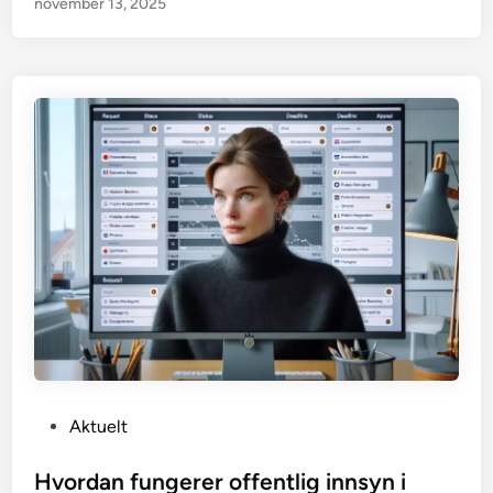
november 13, 2025
P
Aktuelt
o
s
Hvordan fungerer offentlig innsyn i