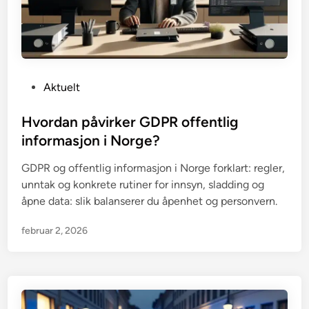
P
Aktuelt
o
s
Hvordan påvirker GDPR offentlig
t
informasjon i Norge?
e
GDPR og offentlig informasjon i Norge forklart: regler,
d
unntak og konkrete rutiner for innsyn, sladding og
i
åpne data: slik balanserer du åpenhet og personvern.
n
februar 2, 2026