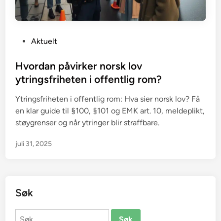
P
Aktuelt
o
s
Hvordan påvirker norsk lov
t
ytringsfriheten i offentlig rom?
e
Ytringsfriheten i offentlig rom: Hva sier norsk lov? Få
d
en klar guide til §100, §101 og EMK art. 10, meldeplikt,
i
støygrenser og når ytringer blir straffbare.
n
juli 31, 2025
Søk
Søk