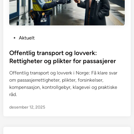
P
Aktuelt
o
s
Offentlig transport og lovverk:
t
Rettigheter og plikter for passasjerer
e
Offentlig transport og lovverk i Norge: Få klare svar
d
om passasjerrettigheter, plikter, forsinkelser,
i
kompensasjon, kontrollgebyr, klagevei og praktiske
n
råd.
desember 12, 2025