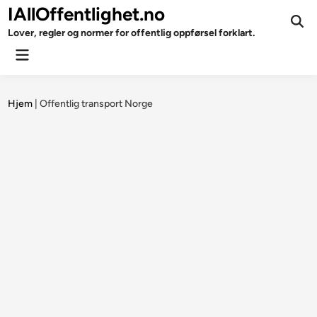
Skip
IAllOffentlighet.no
to
Ope
Lover, regler og normer for offentlig oppførsel forklart.
Sear
content
Main
Menu
Hjem
|
Offentlig transport Norge