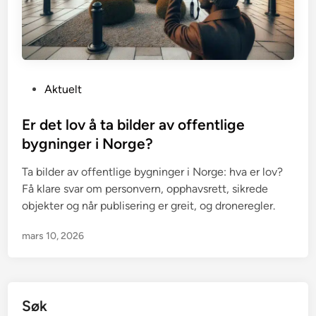
P
Aktuelt
o
s
Er det lov å ta bilder av offentlige
t
bygninger i Norge?
e
Ta bilder av offentlige bygninger i Norge: hva er lov?
d
Få klare svar om personvern, opphavsrett, sikrede
i
objekter og når publisering er greit, og droneregler.
n
mars 10, 2026
Søk