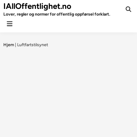
Skip
IAllOffentlighet.no
to
Ope
Lover, regler og normer for offentlig oppførsel forklart.
Sear
content
Main
Menu
Hjem
|
Luftfartstilsynet