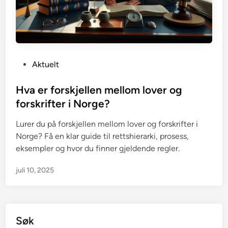
P
Aktuelt
o
s
Hva er forskjellen mellom lover og
t
forskrifter i Norge?
e
Lurer du på forskjellen mellom lover og forskrifter i
d
Norge? Få en klar guide til rettshierarki, prosess,
i
eksempler og hvor du finner gjeldende regler.
n
juli 10, 2025
Søk