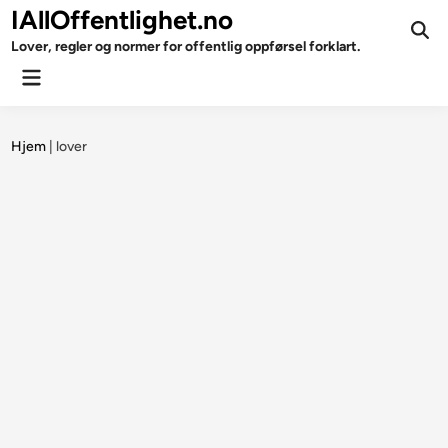
Skip
IAllOffentlighet.no
to
Ope
Lover, regler og normer for offentlig oppførsel forklart.
Sear
content
Main
Menu
Hjem
|
lover