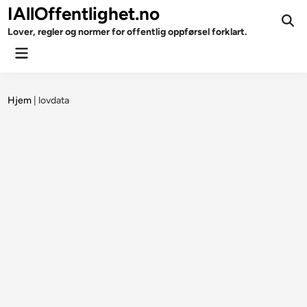
Skip
IAllOffentlighet.no
to
Ope
Lover, regler og normer for offentlig oppførsel forklart.
Sear
content
Main
Menu
Hjem
|
lovdata