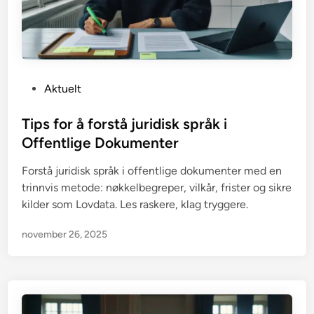
P
Aktuelt
o
s
Tips for å forstå juridisk språk i
t
Offentlige Dokumenter
e
Forstå juridisk språk i offentlige dokumenter med en
d
trinnvis metode: nøkkelbegreper, vilkår, frister og sikre
i
kilder som Lovdata. Les raskere, klag tryggere.
n
november 26, 2025