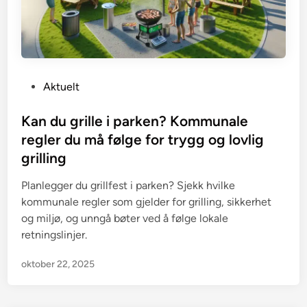
P
Aktuelt
o
s
Kan du grille i parken? Kommunale
t
regler du må følge for trygg og lovlig
e
grilling
d
i
Planlegger du grillfest i parken? Sjekk hvilke
n
kommunale regler som gjelder for grilling, sikkerhet
og miljø, og unngå bøter ved å følge lokale
retningslinjer.
oktober 22, 2025