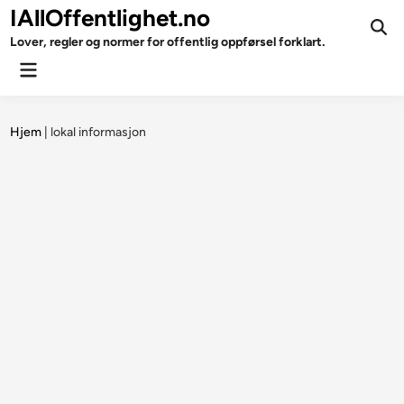
Skip
IAllOffentlighet.no
to
Ope
Lover, regler og normer for offentlig oppførsel forklart.
Sear
content
Main
Menu
Hjem
|
lokal informasjon