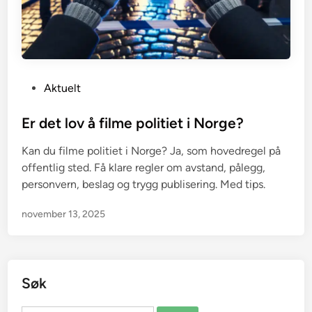
P
Aktuelt
o
s
Er det lov å filme politiet i Norge?
t
Kan du filme politiet i Norge? Ja, som hovedregel på
e
offentlig sted. Få klare regler om avstand, pålegg,
d
personvern, beslag og trygg publisering. Med tips.
i
n
november 13, 2025
Søk