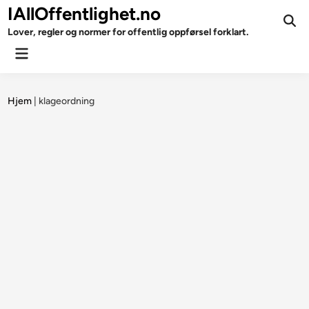
Skip
IAllOffentlighet.no
to
Ope
Lover, regler og normer for offentlig oppførsel forklart.
Sear
content
Main
Menu
Hjem
|
klageordning