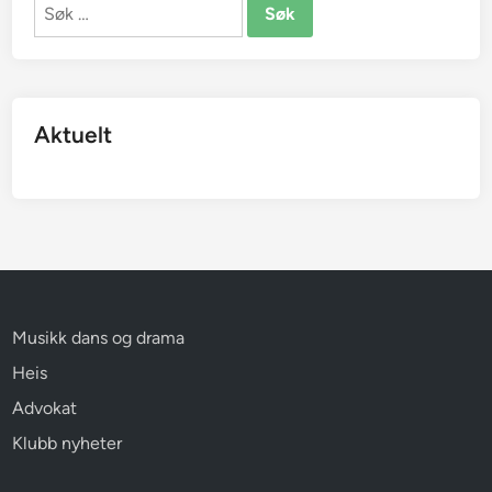
Søk
etter:
Aktuelt
Musikk dans og drama
Heis
Advokat
Klubb nyheter