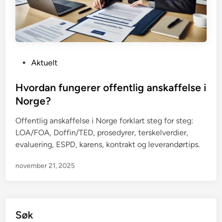
P
Aktuelt
o
s
Hvordan fungerer offentlig anskaffelse i
t
Norge?
e
Offentlig anskaffelse i Norge forklart steg for steg:
d
LOA/FOA, Doffin/TED, prosedyrer, terskelverdier,
i
evaluering, ESPD, karens, kontrakt og leverandørtips.
n
november 21, 2025
Søk