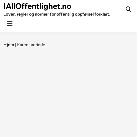
Skip
IAllOffentlighet.no
to
Ope
Lover, regler og normer for offentlig oppførsel forklart.
Sear
content
Main
Menu
Hjem
|
Karensperiode