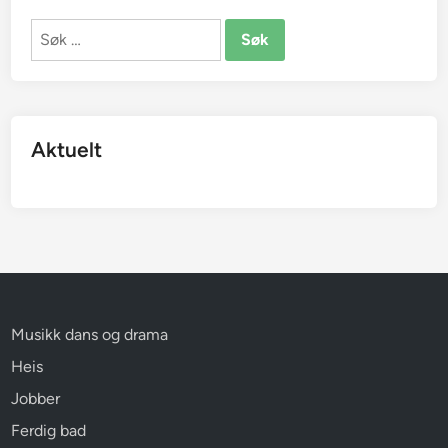
Søk
etter:
Aktuelt
Musikk dans og drama
Heis
Jobber
Ferdig bad