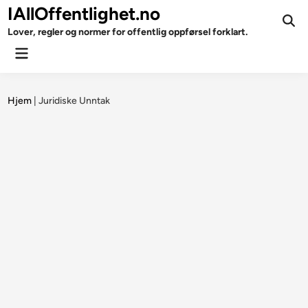
Skip
IAllOffentlighet.no
to
Ope
Lover, regler og normer for offentlig oppførsel forklart.
Sear
content
Main
Menu
Hjem
|
Juridiske Unntak