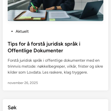
P
Aktuelt
o
s
Tips for å forstå juridisk språk i
t
Offentlige Dokumenter
e
Forstå juridisk språk i offentlige dokumenter med en
d
trinnvis metode: nøkkelbegreper, vilkår, frister og sikre
i
kilder som Lovdata. Les raskere, klag tryggere.
n
november 26, 2025
Søk