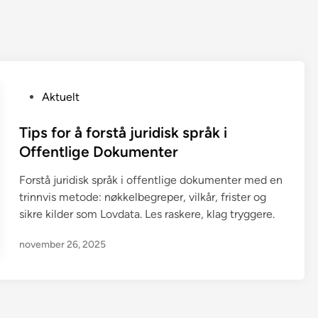
P
Aktuelt
o
s
Tips for å forstå juridisk språk i
t
Offentlige Dokumenter
e
Forstå juridisk språk i offentlige dokumenter med en
d
trinnvis metode: nøkkelbegreper, vilkår, frister og
i
sikre kilder som Lovdata. Les raskere, klag tryggere.
n
november 26, 2025