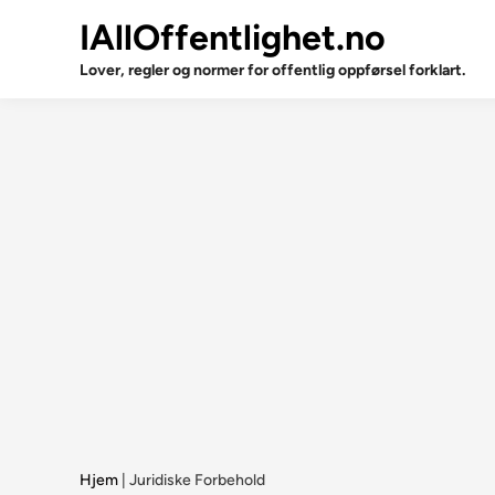
Skip
IAllOffentlighet.no
to
content
Lover, regler og normer for offentlig oppførsel forklart.
Hjem
|
Juridiske Forbehold