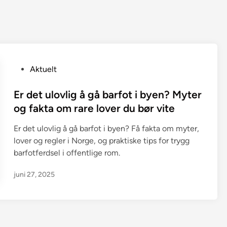
P
Aktuelt
o
s
Er det ulovlig å gå barfot i byen? Myter
t
og fakta om rare lover du bør vite
e
Er det ulovlig å gå barfot i byen? Få fakta om myter,
d
lover og regler i Norge, og praktiske tips for trygg
i
barfotferdsel i offentlige rom.
n
juni 27, 2025