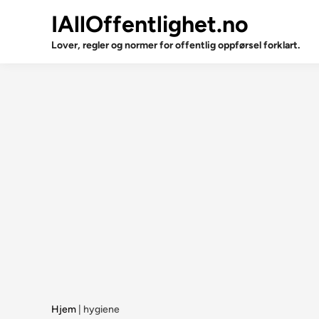
Skip
IAllOffentlighet.no
to
content
Lover, regler og normer for offentlig oppførsel forklart.
Hjem
|
hygiene