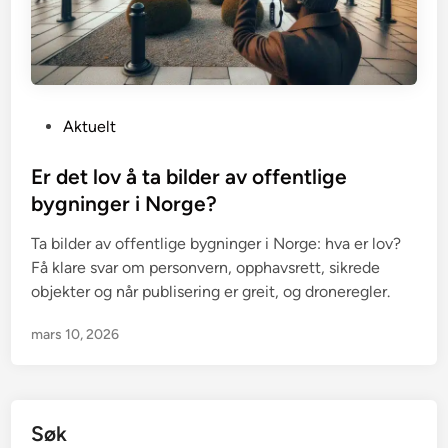
P
Aktuelt
o
s
Er det lov å ta bilder av offentlige
t
bygninger i Norge?
e
Ta bilder av offentlige bygninger i Norge: hva er lov?
d
Få klare svar om personvern, opphavsrett, sikrede
i
objekter og når publisering er greit, og droneregler.
n
mars 10, 2026
Søk