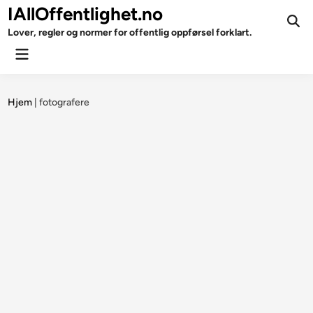
Skip
IAllOffentlighet.no
to
Ope
Lover, regler og normer for offentlig oppførsel forklart.
Sear
content
Main
Menu
Hjem
|
fotografere