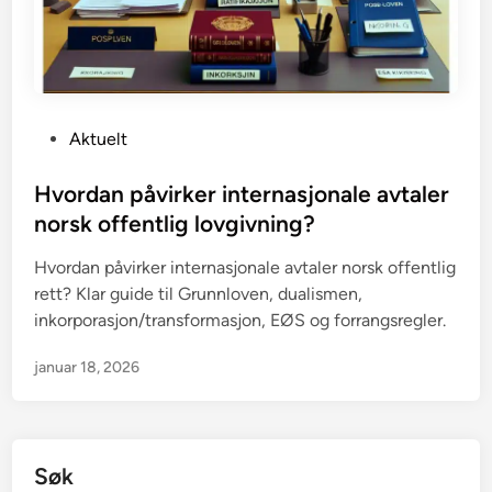
P
Aktuelt
o
s
Hvordan påvirker internasjonale avtaler
t
norsk offentlig lovgivning?
e
Hvordan påvirker internasjonale avtaler norsk offentlig
d
rett? Klar guide til Grunnloven, dualismen,
i
inkorporasjon/transformasjon, EØS og forrangsregler.
n
januar 18, 2026
Søk