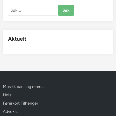
Søk
etter:
Aktuelt
Musikk dans og drama
Heis
Førerkort Tilhenger
Advokat