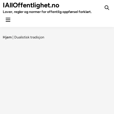
Skip
IAllOffentlighet.no
to
Ope
Lover, regler og normer for offentlig oppførsel forklart.
Sear
content
Main
Menu
Hjem
|
Dualistisk tradisjon