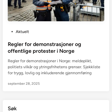
P
Aktuelt
o
s
Regler for demonstrasjoner og
t
offentlige protester i Norge
e
Regler for demonstrasjoner i Norge: meldeplikt,
d
politiets vilkår og ytringsfrihetens grenser. Sjekkliste
i
for trygg, lovlig og inkluderende gjennomføring
n
september 28, 2025
Søk