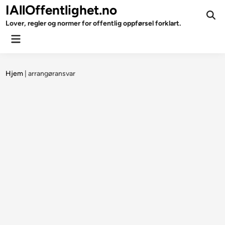
Skip
IAllOffentlighet.no
to
Ope
Lover, regler og normer for offentlig oppførsel forklart.
Sear
content
Main
Menu
Hjem
|
arrangøransvar