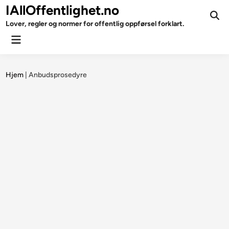
Skip
IAllOffentlighet.no
to
Ope
Lover, regler og normer for offentlig oppførsel forklart.
Sear
content
Main
Menu
Hjem
|
Anbudsprosedyre