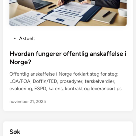
P
Aktuelt
o
s
Hvordan fungerer offentlig anskaffelse i
t
Norge?
e
Offentlig anskaffelse i Norge forklart steg for steg:
d
LOA/FOA, Doffin/TED, prosedyrer, terskelverdier,
i
evaluering, ESPD, karens, kontrakt og leverandørtips.
n
november 21, 2025
Søk